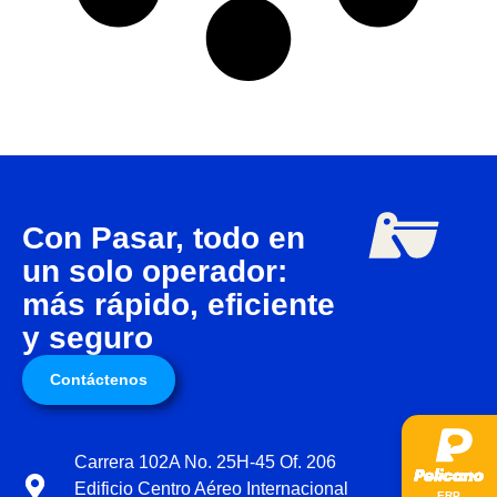
Con Pasar, todo en
un solo operador:
más rápido, eficiente
y seguro
Contáctenos
Carrera 102A No. 25H-45 Of. 206
Edificio Centro Aéreo Internacional
ER
P