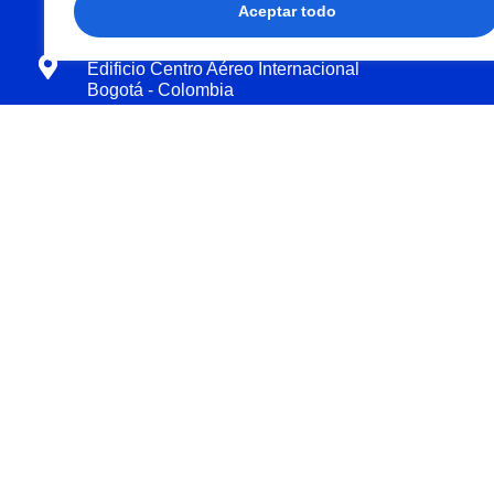
Aceptar todo
Carrera 102A No. 25H-45 Of. 206
Edificio Centro Aéreo Internacional
Bogotá - Colombia
Oficina administrativa
(+57) 601 414 8000
Soporte y ventas
(+57) 314 470 86 73
Notificaciones administrativas y judiciales
notificaciones@pasarltda.com
Área comercial
ventas@pasarltda.com
Soporte operativo
operaciones@pasarltda.com