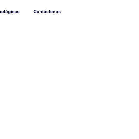
314 470 86 73
nológicas
Contáctenos