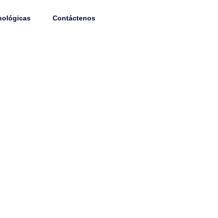
314 470 86 73
nológicas
Contáctenos