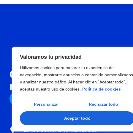
Valoramos tu privacidad
Utilizamos cookies para mejorar tu experiencia de
Con Pasar, todo en un s
navegación, mostrarte anuncios o contenido personalizados
y analizar nuestro tráfico. Al hacer clic en "Aceptar todo",
más rápido, eficiente y 
aceptas nuestro uso de cookies.
Política de cookies
Contáctenos
Personalizar
Rechazar todo
Aceptar todo
Carrera 102A No. 25H-45 Of. 206
Edificio Centro Aéreo Internacional