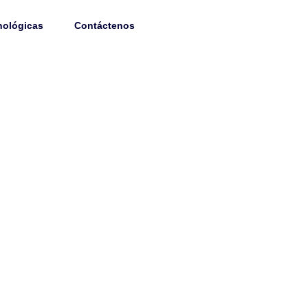
314 470 86 73
nológicas
Contáctenos