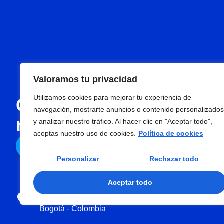
Valoramos tu privacidad
Utilizamos cookies para mejorar tu experiencia de
Con Pasar, todo en un s
navegación, mostrarte anuncios o contenido personalizados
más rápido, eficiente y 
y analizar nuestro tráfico. Al hacer clic en "Aceptar todo",
aceptas nuestro uso de cookies.
Política de cookies
Contáctenos
Personalizar
Rechazar todo
Aceptar todo
Carrera 102A No. 25H-45 Of. 206
Edificio Centro Aéreo Internacional
Bogotá - Colombia