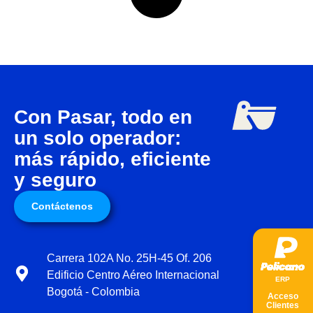
Con Pasar, todo en
un solo operador:
más rápido, eficiente
y seguro
Contáctenos
Carrera 102A No. 25H-45 Of. 206
Edificio Centro Aéreo Internacional
ER
P
Bogotá - Colombia
Acceso
Clientes