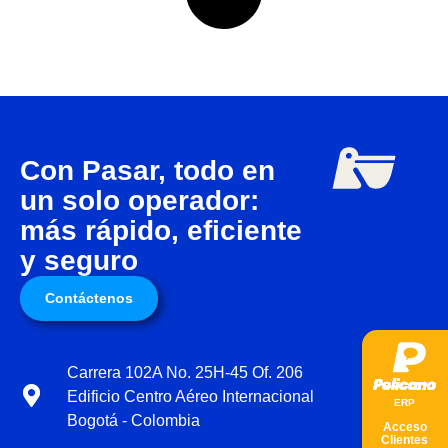
Con Pasar, todo en
un solo operador:
más rápido, eficiente
y seguro
Contáctenos
Carrera 102A No. 25H-45 Of. 206
Edificio Centro Aéreo Internacional
ER
P
Bogotá - Colombia
Acceso
Clientes