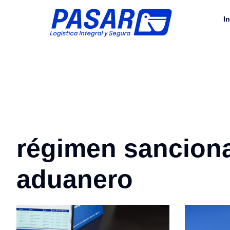
In
régimen sanciona
aduanero