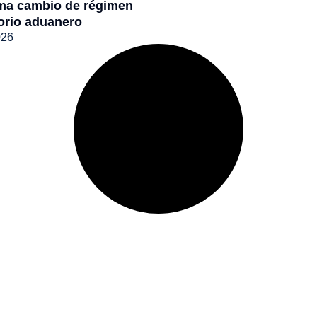
ma cambio de régimen
orio aduanero
026