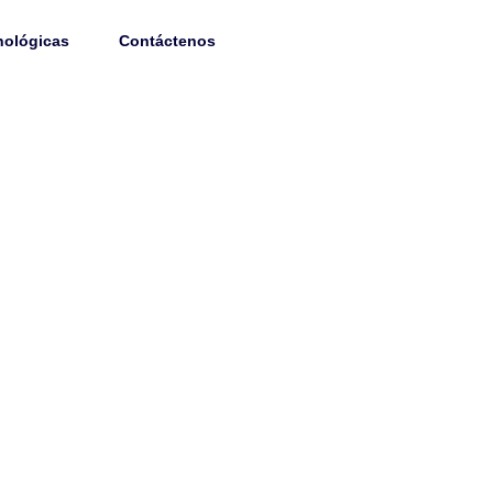
314 470 86 73
nológicas
Contáctenos