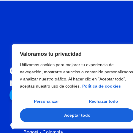
Valoramos tu privacidad
Utilizamos cookies para mejorar tu experiencia de
Con Pasar, todo en un s
navegación, mostrarte anuncios o contenido personalizados
más rápido, eficiente y 
y analizar nuestro tráfico. Al hacer clic en "Aceptar todo",
aceptas nuestro uso de cookies.
Política de cookies
Contáctenos
Personalizar
Rechazar todo
Aceptar todo
Carrera 102A No. 25H-45 Of. 206
Edificio Centro Aéreo Internacional
Bogotá - Colombia