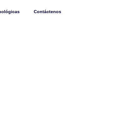
314 470 86 73
nológicas
Contáctenos