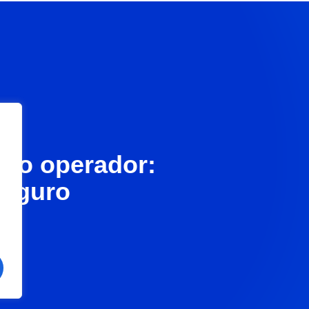
olo operador:
seguro