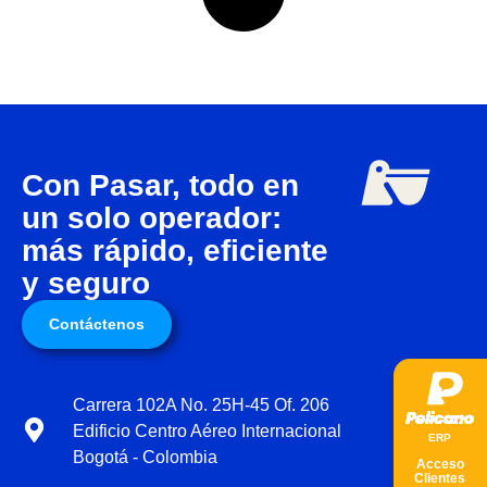
Con Pasar, todo en
un solo operador:
más rápido, eficiente
y seguro
Contáctenos
Carrera 102A No. 25H-45 Of. 206
Edificio Centro Aéreo Internacional
ER
P
Bogotá - Colombia
Acceso
Clientes